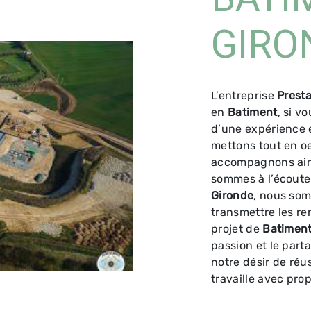
GIRO
L’entreprise
Presta
en
Batiment
, si v
d’une expérience e
mettons tout en oe
accompagnons ains
sommes à l’écoute 
Gironde
, nous som
transmettre les r
projet de
Batimen
passion et le part
notre désir de réus
travaille avec prop