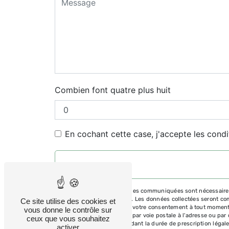
Combien font quatre plus huit
En cochant cette case, j'accepte les condi
** Les données personnelles communiquées sont nécessaires au
répondre à votre message. Les données collectées seront commu
Ce site utilise des cookies et
d’opposition, de retrait de votre consentement à tout moment
vous donne le contrôle sur
pouvez exercer ces droits par voie postale à l'adresse ou par
ceux que vous souhaitez
prise de contact puis pendant la durée de prescription légale
activer