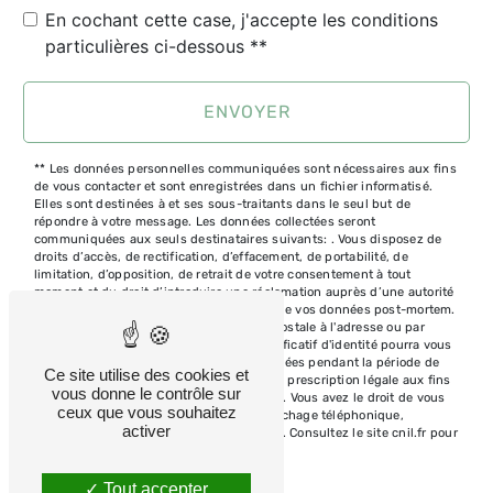
En cochant cette case, j'accepte les conditions
particulières ci-dessous **
ENVOYER
** Les données personnelles communiquées sont nécessaires aux fins
de vous contacter et sont enregistrées dans un fichier informatisé.
Elles sont destinées à et ses sous-traitants dans le seul but de
répondre à votre message. Les données collectées seront
communiquées aux seuls destinataires suivants: . Vous disposez de
droits d’accès, de rectification, d’effacement, de portabilité, de
limitation, d’opposition, de retrait de votre consentement à tout
moment et du droit d’introduire une réclamation auprès d’une autorité
de contrôle, ainsi que d’organiser le sort de vos données post-mortem.
Vous pouvez exercer ces droits par voie postale à l'adresse ou par
courrier électronique à l'adresse . Un justificatif d'identité pourra vous
être demandé. Nous conservons vos données pendant la période de
Ce site utilise des cookies et
prise de contact puis pendant la durée de prescription légale aux fins
vous donne le contrôle sur
probatoires et de gestion des contentieux. Vous avez le droit de vous
ceux que vous souhaitez
inscrire sur la liste d'opposition au démarchage téléphonique,
activer
disponible à cette adresse:
Bloctel.gouv.fr
. Consultez le site cnil.fr pour
plus d’informations sur vos droits.
Tout accepter