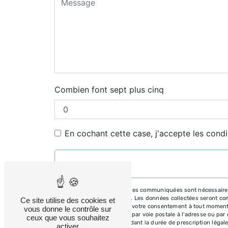
Combien font sept plus cinq
En cochant cette case, j'accepte les condi
** Les données personnelles communiquées sont nécessaires au
répondre à votre message. Les données collectées seront commu
Ce site utilise des cookies et
d’opposition, de retrait de votre consentement à tout moment
vous donne le contrôle sur
pouvez exercer ces droits par voie postale à l'adresse ou par
ceux que vous souhaitez
prise de contact puis pendant la durée de prescription légale
activer