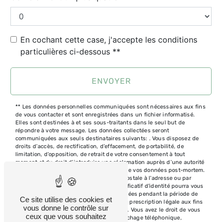
En cochant cette case, j'accepte les conditions
particulières ci-dessous **
ENVOYER
** Les données personnelles communiquées sont nécessaires aux fins
de vous contacter et sont enregistrées dans un fichier informatisé.
Elles sont destinées à et ses sous-traitants dans le seul but de
répondre à votre message. Les données collectées seront
communiquées aux seuls destinataires suivants: . Vous disposez de
droits d’accès, de rectification, d’effacement, de portabilité, de
limitation, d’opposition, de retrait de votre consentement à tout
moment et du droit d’introduire une réclamation auprès d’une autorité
de contrôle, ainsi que d’organiser le sort de vos données post-mortem.
Vous pouvez exercer ces droits par voie postale à l'adresse ou par
courrier électronique à l'adresse . Un justificatif d'identité pourra vous
être demandé. Nous conservons vos données pendant la période de
Ce site utilise des cookies et
prise de contact puis pendant la durée de prescription légale aux fins
vous donne le contrôle sur
probatoires et de gestion des contentieux. Vous avez le droit de vous
ceux que vous souhaitez
inscrire sur la liste d'opposition au démarchage téléphonique,